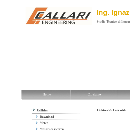
Ing. Igna
Studio Tecnico di Ingegn
Home
Chi siamo
Sono..
Utilities
Contatti
Home
Chi siamo
Utilities >>
Link utili
Utilities
Download
Meteo
Motori di ricerca