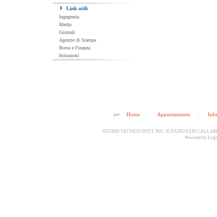
Link utili
Ingegneria
Media
Giornali
Agenzie di Stampa
Borsa e Finanza
Istituzioni
Home
|
Appuntamento
|
Inf
STUDIO TECNICO DOTT. ING. IGNAZIO EZIO CALLARI - Vi
Powered by
Logo